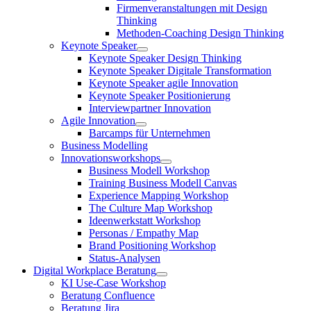
Firmenveranstaltungen mit Design
Thinking
Methoden-Coaching Design Thinking
Keynote Speaker
Keynote Speaker Design Thinking
Keynote Speaker Digitale Transformation
Keynote Speaker agile Innovation
Keynote Speaker Positionierung
Interviewpartner Innovation
Agile Innovation
Barcamps für Unternehmen
Business Modelling
Innovationsworkshops
Business Modell Workshop
Training Business Modell Canvas
Experience Mapping Workshop
The Culture Map Workshop
Ideenwerkstatt Workshop
Personas / Empathy Map
Brand Positioning Workshop
Status-Analysen
Digital Workplace Beratung
KI Use-Case Workshop
Beratung Confluence
Beratung Jira