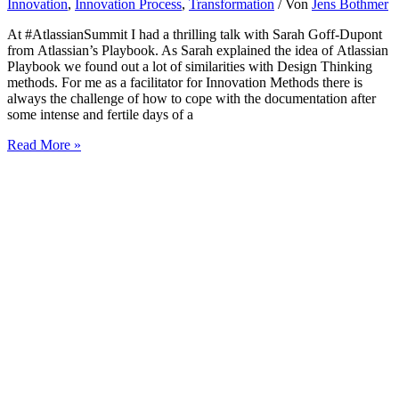
Innovation
,
Innovation Process
,
Transformation
/ Von
Jens Bothmer
At #AtlassianSummit I had a thrilling talk with Sarah Goff-Dupont
from Atlassian’s Playbook. As Sarah explained the idea of Atlassian
Playbook we found out a lot of similarities with Design Thinking
methods. For me as a facilitator for Innovation Methods there is
always the challenge of how to cope with the documentation after
some intense and fertile days of a
Bridging
Read More »
the
gap
between
result
documentation
and
meta
information
after
innovation
sessions