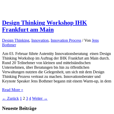
Design Thinking Workshop IHK
Frankfurt am Main
Design Thinking
,
Innovation
,
Innovation Process
/ Von
Jens
Bothmer
Am 03. Februar führte Autentity Innovationsberatung einen Design
Thinking Workshop im Auftrag der IHK Frankfurt am Main durch.
Rund 20 Teilnehmer von kleinen und mittelständischen
Unternehmen, über Beratungen bis hin zu öffentlichen
Verwaltungen nutzten die Gelegenheit, um sich mit dem Design
Thinking Prozess vertraut zu machen. Innovationsberater und
Keynote Speaker Jens Bothmer begann mit einem Warm-up, in dem
Design
Read More »
Thinking
←
Zurück
1
2
3
4
Weiter
→
Workshop
IHK
Neueste Beiträge
Frankfurt
am