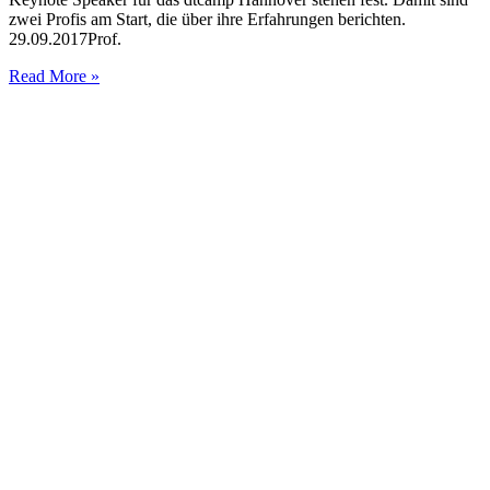
zwei Profis am Start, die über ihre Erfahrungen berichten.
29.09.2017Prof.
dtcamp17
Read More »
Hannover
–
8.
Barcamp
Design
Thinking
29.
+
30.
Sep
2017