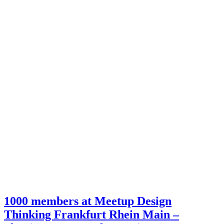
–
Experience
the
agile
Mindset
1000 members at Meetup Design
Thinking Frankfurt Rhein Main –