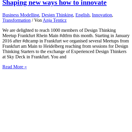
Shaping new ways how to innovate
Business Modelling
,
Design Thinking
,
English
,
Innovation
,
Transformation
/ Von
Anja Tenticz
We are delighted to reach 1000 members of Design Thinking
Meetup Frankfurt Rhein Main #dtfrm this month. Starting in January
2016 after #dtcamp in Frankfurt we organised several Meetups from
Frankfurt am Main to Heidelberg reaching from sessions for Design
Thinking Starters to the exchange of Experienced Design Thinkers
at Sky Deck in Frankfurt. You and
1000
Read More »
members
at
Meetup
Design
Thinking
Frankfurt
Rhein
Main
–
Shaping
new
ways