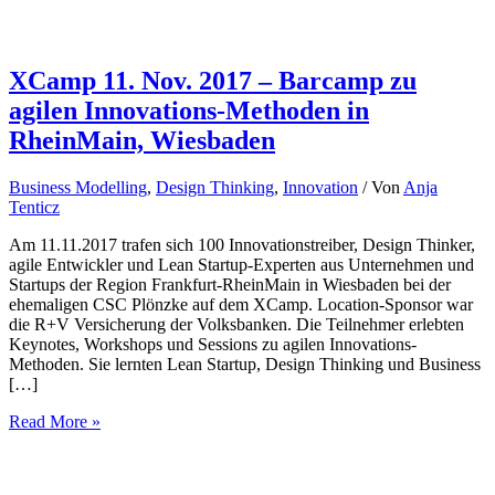
XCamp 11. Nov. 2017 – Barcamp zu
agilen Innovations-Methoden in
RheinMain, Wiesbaden
Business Modelling
,
Design Thinking
,
Innovation
/ Von
Anja
Tenticz
Am 11.11.2017 trafen sich 100 Innovationstreiber, Design Thinker,
agile Entwickler und Lean Startup-Experten aus Unternehmen und
Startups der Region Frankfurt-RheinMain in Wiesbaden bei der
ehemaligen CSC Plönzke auf dem XCamp. Location-Sponsor war
die R+V Versicherung der Volksbanken. Die Teilnehmer erlebten
Keynotes, Workshops und Sessions zu agilen Innovations-
Methoden. Sie lernten Lean Startup, Design Thinking und Business
[…]
XCamp
Read More »
11.
Nov.
2017