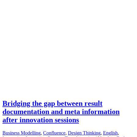
dem
dtcamp
2017
Hannover
–
8.
Design
Thinking
Barcamp
Bridging the gap between result
documentation and meta information
after innovation sessions
Business Modelling
,
Confluence
,
Design Thinking
,
English
,