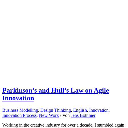
how
to
innovate
Parkinson’s and Hull’s Law on Agile
Innovation
Business Modelling
,
Design Thinking
,
English
,
Innovation
,
Innovation Process
,
New Work
/ Von
Jens Bothmer
Working in the creative industry for over a decade, I stumbled again