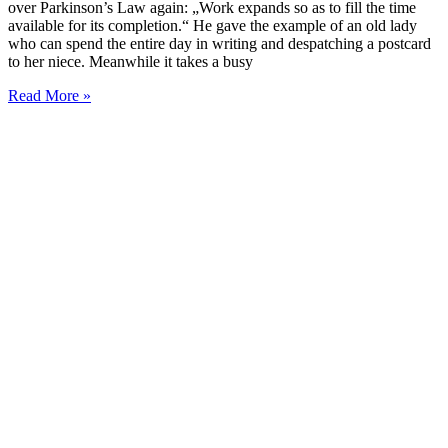
over Parkinson’s Law again: „Work expands so as to fill the time
available for its completion.“ He gave the example of an old lady
who can spend the entire day in writing and despatching a postcard
to her niece. Meanwhile it takes a busy
Parkinson’s
Read More »
and
Hull’s
Law
on
Agile
Innovation