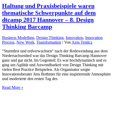
Haltung und Praxisbeispiele waren
thematische Schwerpunkte auf dem
dtcamp 2017 Hannover – 8. Design
Thinking Barcamp
Business Modelling
,
Design Thinking
,
Innovation
,
Innovation
Process
,
New Work
,
Transformation
/ Von
Anja Tenticz
“Sturmfest und erdverwachsen“ nach der Redewendung aus dem
Niedersachsenlied war das Design Thinking Barcamp Hannover
ganz und gar nicht. Im Gegenteil: Es war hochdynamisch und es
ging um Agilität und Anwendbarkeit von Design Thinking mit
vielen Best Practice Beispielen. Als Organisator sorgte
Innovationsberater Jens Bothmer für eine inspirierende Atmosphäre
und moderierte den ersten Tag des
Haltung
Read More »
und
Praxisbeispiele
waren
thematische
Schwerpunkte
auf