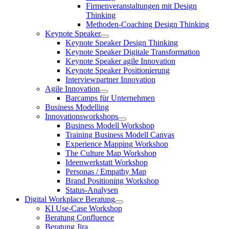
Firmenveranstaltungen mit Design
Thinking
Methoden-Coaching Design Thinking
Keynote Speaker
Keynote Speaker Design Thinking
Keynote Speaker Digitale Transformation
Keynote Speaker agile Innovation
Keynote Speaker Positionierung
Interviewpartner Innovation
Agile Innovation
Barcamps für Unternehmen
Business Modelling
Innovationsworkshops
Business Modell Workshop
Training Business Modell Canvas
Experience Mapping Workshop
The Culture Map Workshop
Ideenwerkstatt Workshop
Personas / Empathy Map
Brand Positioning Workshop
Status-Analysen
Digital Workplace Beratung
KI Use-Case Workshop
Beratung Confluence
Beratung Jira