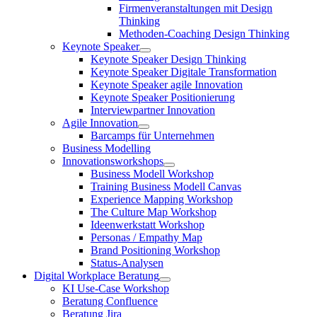
Firmenveranstaltungen mit Design
Thinking
Methoden-Coaching Design Thinking
Keynote Speaker
Keynote Speaker Design Thinking
Keynote Speaker Digitale Transformation
Keynote Speaker agile Innovation
Keynote Speaker Positionierung
Interviewpartner Innovation
Agile Innovation
Barcamps für Unternehmen
Business Modelling
Innovationsworkshops
Business Modell Workshop
Training Business Modell Canvas
Experience Mapping Workshop
The Culture Map Workshop
Ideenwerkstatt Workshop
Personas / Empathy Map
Brand Positioning Workshop
Status-Analysen
Digital Workplace Beratung
KI Use-Case Workshop
Beratung Confluence
Beratung Jira