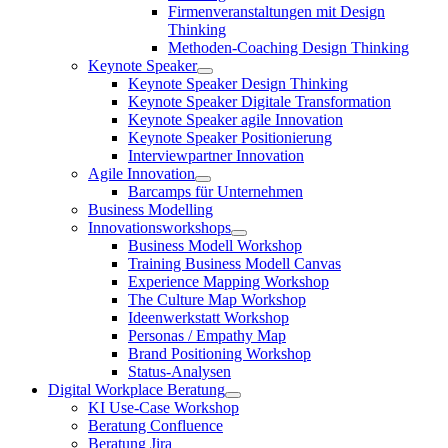
Firmenveranstaltungen mit Design
Thinking
Methoden-Coaching Design Thinking
Keynote Speaker
Keynote Speaker Design Thinking
Keynote Speaker Digitale Transformation
Keynote Speaker agile Innovation
Keynote Speaker Positionierung
Interviewpartner Innovation
Agile Innovation
Barcamps für Unternehmen
Business Modelling
Innovationsworkshops
Business Modell Workshop
Training Business Modell Canvas
Experience Mapping Workshop
The Culture Map Workshop
Ideenwerkstatt Workshop
Personas / Empathy Map
Brand Positioning Workshop
Status-Analysen
Digital Workplace Beratung
KI Use-Case Workshop
Beratung Confluence
Beratung Jira