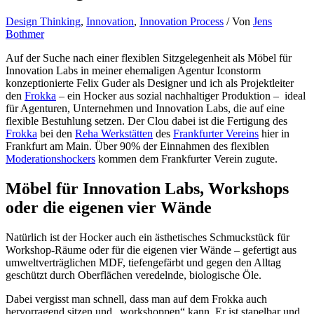
Design Thinking
,
Innovation
,
Innovation Process
/ Von
Jens
Bothmer
Auf der Suche nach einer flexiblen Sitzgelegenheit als Möbel für
Innovation Labs in meiner ehemaligen Agentur Iconstorm
konzeptionierte Felix Guder als Designer und ich als Projektleiter
den
Frokka
– ein Hocker aus sozial nachhaltiger Produktion – ideal
für Agenturen, Unternehmen und Innovation Labs, die auf eine
flexible Bestuhlung setzen. Der Clou dabei ist die Fertigung des
Frokka
bei den
Reha Werkstätten
des
Frankfurter Vereins
hier in
Frankfurt am Main. Über 90% der Einnahmen des flexiblen
Moderationshockers
kommen dem Frankfurter Verein zugute.
Möbel für Innovation Labs, Workshops
oder die eigenen vier Wände
Natürlich ist der Hocker auch ein ästhetisches Schmuckstück für
Workshop-Räume oder für die eigenen vier Wände – gefertigt aus
umweltverträglichen MDF, tiefengefärbt und gegen den Alltag
geschützt durch Oberflächen veredelnde, biologische Öle.
Dabei vergisst man schnell, dass man auf dem Frokka auch
hervorragend sitzen und „workshoppen“ kann. Er ist stapelbar und