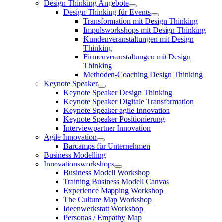
Design Thinking Angebote
Design Thinking für Events
Transformation mit Design Thinking
Impulsworkshops mit Design Thinking
Kundenveranstaltungen mit Design
Thinking
Firmenveranstaltungen mit Design
Thinking
Methoden-Coaching Design Thinking
Keynote Speaker
Keynote Speaker Design Thinking
Keynote Speaker Digitale Transformation
Keynote Speaker agile Innovation
Keynote Speaker Positionierung
Interviewpartner Innovation
Agile Innovation
Barcamps für Unternehmen
Business Modelling
Innovationsworkshops
Business Modell Workshop
Training Business Modell Canvas
Experience Mapping Workshop
The Culture Map Workshop
Ideenwerkstatt Workshop
Personas / Empathy Map