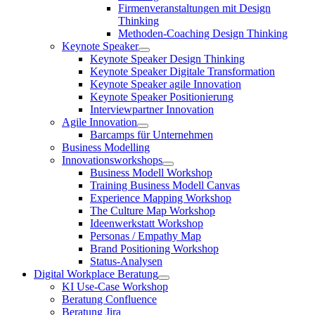
Firmenveranstaltungen mit Design
Thinking
Methoden-Coaching Design Thinking
Keynote Speaker
Keynote Speaker Design Thinking
Keynote Speaker Digitale Transformation
Keynote Speaker agile Innovation
Keynote Speaker Positionierung
Interviewpartner Innovation
Agile Innovation
Barcamps für Unternehmen
Business Modelling
Innovationsworkshops
Business Modell Workshop
Training Business Modell Canvas
Experience Mapping Workshop
The Culture Map Workshop
Ideenwerkstatt Workshop
Personas / Empathy Map
Brand Positioning Workshop
Status-Analysen
Digital Workplace Beratung
KI Use-Case Workshop
Beratung Confluence
Beratung Jira