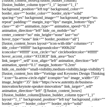
[/fusion_content_boxes][/fusion_builder_column]
[fusion_builder_column type=“1_1″ layout=“1_1″
background_position=“left top“ background_color=““
border_size=““ border_color=““ border_style=“solid“
spacing=“yes“ background_image=““ background_repeat=“no-
repeat“ padding=““ margin_top=“0px“ margin_bottom=“0px“
class=““ id=““ animation_type=““ animation_speed=“0.3″
animation_direction=“left“ hide_on_mobile=“no“
center_content=“no“ min_height=“none“ last=“no“
hover_type=“none“ link=““ border_position=“all“]
[fusion_content_boxes layout=“icon-with-title“ columns=“1″
title_color=“#ffffff“ backgroundcolor=“#00b2f4″
iconcolor=“#ffffff“ icon_circle=“no“ circlebordercolor=“#ffffff“
hover_accent_color=“#33383f“ link_area=“box“
link_target=“_self“ icon_align=“left“ animation_direction=“left“
animation_speed=“0.1″ margin_bottom=“0.2em“
hide_on_mobile=“small-visibility,medium-visibility,large-visibility“]
[fusion_content_box title=“Vorträge und Keynotes Design Thinking
“ icon=“fa-arrow-circle-right“ iconspin=“no“ image_width=“35″
image_height=“35″ link=“https://www.autentity.de/business-
innovation/keynote-speaker-innovation/“ link_target=“_self“
animation_direction=“left“ /][/fusion_content_boxes]
[/fusion_builder_column][fusion_builder_column type=“1_1″
layout=“1_1″ background_position=“left top“ background_color=““
border_size=““ border_color=““ border_style=“solid“