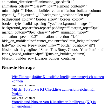
animation_direction=““ animation_speed=“0.1″
animation_offset=““ class=““ id=““ element_content=““
min_height=““][/fusion_builder_column][fusion_builder_column
type=“1_1″ layout=“1_1″ background_position=“left top“
background_color=““ border_size=““ border_color=““
border_style=“solid“ spacing=“yes“ background_image=““
background_repeat=“no-repeat“ padding=““ margin_top=“0px“
margin_bottom=“0px“ class=““ id=““ animation_type=““
animation_speed=“0.3″ animation_direction=“left“
hide_on_mobile=“no“ center_content=“no“ min_height=“none“
last=“no“ hover_type=“none“ link=““ border_position=“all“]
[fusion_sharing tagline=“Share This Story, Choose Your Platform!“
icons_boxed_radius=“4px“ /][/fusion_builder_column]
[/fusion_builder_row][/fusion_builder_container]
Neueste Beiträge
Wie Führungskräfte Künstliche Intelligenz strategisch nutzen
können
von Jens Bothmer
Mit der 10 Punkte KI Checkliste zum erfolgreichen KI
Projekt
von Jens Bothmer
Vorteile und Nutzen von Künstlicher Intelligenz (KI) in
Unternehmen