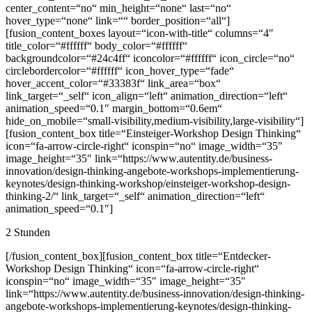
center_content=“no“ min_height=“none“ last=“no“
hover_type=“none“ link=““ border_position=“all“]
[fusion_content_boxes layout=“icon-with-title“ columns=“4″
title_color=“#ffffff“ body_color=“#ffffff“
backgroundcolor=“#24c4ff“ iconcolor=“#ffffff“ icon_circle=“no“
circlebordercolor=“#ffffff“ icon_hover_type=“fade“
hover_accent_color=“#33383f“ link_area=“box“
link_target=“_self“ icon_align=“left“ animation_direction=“left“
animation_speed=“0.1″ margin_bottom=“0.6em“
hide_on_mobile=“small-visibility,medium-visibility,large-visibility“]
[fusion_content_box title=“Einsteiger-Workshop Design Thinking“
icon=“fa-arrow-circle-right“ iconspin=“no“ image_width=“35″
image_height=“35″ link=“https://www.autentity.de/business-
innovation/design-thinking-angebote-workshops-implementierung-
keynotes/design-thinking-workshop/einsteiger-workshop-design-
thinking-2/“ link_target=“_self“ animation_direction=“left“
animation_speed=“0.1″]
2 Stunden
[/fusion_content_box][fusion_content_box title=“Entdecker-
Workshop Design Thinking“ icon=“fa-arrow-circle-right“
iconspin=“no“ image_width=“35″ image_height=“35″
link=“https://www.autentity.de/business-innovation/design-thinking-
angebote-workshops-implementierung-keynotes/design-thinking-