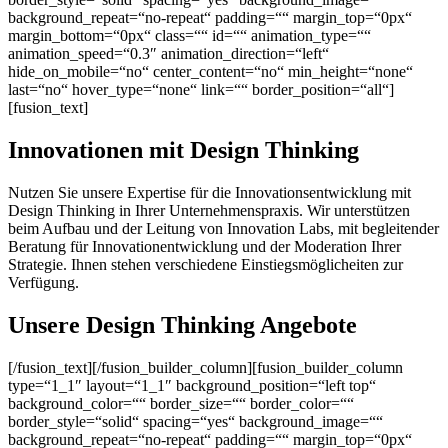
background_repeat=“no-repeat“ padding=““ margin_top=“0px“
margin_bottom=“0px“ class=““ id=““ animation_type=““
animation_speed=“0.3″ animation_direction=“left“
hide_on_mobile=“no“ center_content=“no“ min_height=“none“
last=“no“ hover_type=“none“ link=““ border_position=“all“]
[fusion_text]
Innovationen mit Design Thinking
Nutzen Sie unsere Expertise für die Innovationsentwicklung mit
Design Thinking in Ihrer Unternehmenspraxis. Wir unterstützen
beim Aufbau und der Leitung von Innovation Labs, mit begleitender
Beratung für Innovationentwicklung und der Moderation Ihrer
Strategie. Ihnen stehen verschiedene Einstiegsmöglicheiten zur
Verfügung.
Unsere Design Thinking Angebote
[/fusion_text][/fusion_builder_column][fusion_builder_column
type=“1_1″ layout=“1_1″ background_position=“left top“
background_color=““ border_size=““ border_color=““
border_style=“solid“ spacing=“yes“ background_image=““
background_repeat=“no-repeat“ padding=““ margin_top=“0px“