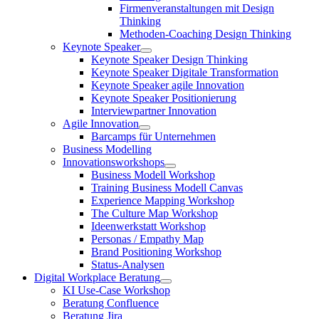
Firmenveranstaltungen mit Design
Thinking
Methoden-Coaching Design Thinking
Keynote Speaker
Keynote Speaker Design Thinking
Keynote Speaker Digitale Transformation
Keynote Speaker agile Innovation
Keynote Speaker Positionierung
Interviewpartner Innovation
Agile Innovation
Barcamps für Unternehmen
Business Modelling
Innovationsworkshops
Business Modell Workshop
Training Business Modell Canvas
Experience Mapping Workshop
The Culture Map Workshop
Ideenwerkstatt Workshop
Personas / Empathy Map
Brand Positioning Workshop
Status-Analysen
Digital Workplace Beratung
KI Use-Case Workshop
Beratung Confluence
Beratung Jira