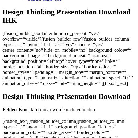
Design Thinking Präsentation Download
IHK
[fusion_builder_container hundred_percent=“yes“
overflow=“visible“][fusion_builder_row][fusion_builder_column
type=“1_1″ layout=“1_1″ last=“yes“ spacing=“yes“
center_content=“no“ hide_on_mobile=“no“ background_color=““
background_image=““ background_repeat=“no-repeat“
background_position=“left top“ hover_type=“none“ link=““
border_position=“all“ border_size=“0px“ border_color=““
border_style=““ padding=““ margin_top=““ margin_bottom=““
animation_type=““ animation_direction=““ animation_speed=“0.1″
animation_offset=““ class=““ id=““ min_height=““][fusion_text]
Design Thinking Präsentation Download
Fehler:
Kontaktformular wurde nicht gefunden.
[/fusion_text][/fusion_builder_column][fusion_builder_column
type=“1_1″ layout=“1_1″ background_position=“left top“
background_color=““ border_size=““ border_color=““
border_style=“solid“ spacing=“yes“ background_image=““