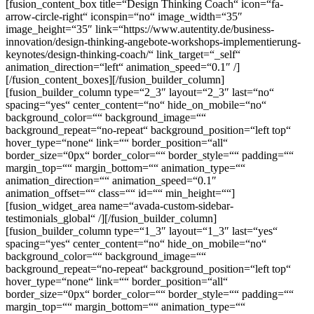
[fusion_content_box title=“Design Thinking Coach“ icon=“fa-
arrow-circle-right“ iconspin=“no“ image_width=“35″
image_height=“35″ link=“https://www.autentity.de/business-
innovation/design-thinking-angebote-workshops-implementierung-
keynotes/design-thinking-coach/“ link_target=“_self“
animation_direction=“left“ animation_speed=“0.1″ /]
[/fusion_content_boxes][/fusion_builder_column]
[fusion_builder_column type=“2_3″ layout=“2_3″ last=“no“
spacing=“yes“ center_content=“no“ hide_on_mobile=“no“
background_color=““ background_image=““
background_repeat=“no-repeat“ background_position=“left top“
hover_type=“none“ link=““ border_position=“all“
border_size=“0px“ border_color=““ border_style=““ padding=““
margin_top=““ margin_bottom=““ animation_type=““
animation_direction=““ animation_speed=“0.1″
animation_offset=““ class=““ id=““ min_height=““]
[fusion_widget_area name=“avada-custom-sidebar-
testimonials_global“ /][/fusion_builder_column]
[fusion_builder_column type=“1_3″ layout=“1_3″ last=“yes“
spacing=“yes“ center_content=“no“ hide_on_mobile=“no“
background_color=““ background_image=““
background_repeat=“no-repeat“ background_position=“left top“
hover_type=“none“ link=““ border_position=“all“
border_size=“0px“ border_color=““ border_style=““ padding=““
margin_top=““ margin_bottom=““ animation_type=““