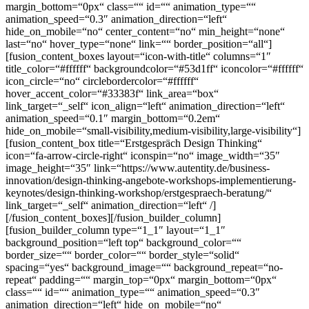
margin_bottom=“0px“ class=““ id=““ animation_type=““
animation_speed=“0.3″ animation_direction=“left“
hide_on_mobile=“no“ center_content=“no“ min_height=“none“
last=“no“ hover_type=“none“ link=““ border_position=“all“]
[fusion_content_boxes layout=“icon-with-title“ columns=“1″
title_color=“#ffffff“ backgroundcolor=“#53d1ff“ iconcolor=“#ffffff“
icon_circle=“no“ circlebordercolor=“#ffffff“
hover_accent_color=“#33383f“ link_area=“box“
link_target=“_self“ icon_align=“left“ animation_direction=“left“
animation_speed=“0.1″ margin_bottom=“0.2em“
hide_on_mobile=“small-visibility,medium-visibility,large-visibility“]
[fusion_content_box title=“Erstgespräch Design Thinking“
icon=“fa-arrow-circle-right“ iconspin=“no“ image_width=“35″
image_height=“35″ link=“https://www.autentity.de/business-
innovation/design-thinking-angebote-workshops-implementierung-
keynotes/design-thinking-workshop/erstgespraech-beratung/“
link_target=“_self“ animation_direction=“left“ /]
[/fusion_content_boxes][/fusion_builder_column]
[fusion_builder_column type=“1_1″ layout=“1_1″
background_position=“left top“ background_color=““
border_size=““ border_color=““ border_style=“solid“
spacing=“yes“ background_image=““ background_repeat=“no-
repeat“ padding=““ margin_top=“0px“ margin_bottom=“0px“
class=““ id=““ animation_type=““ animation_speed=“0.3″
animation_direction=“left“ hide_on_mobile=“no“