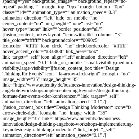
spacing=“yes“ background_image=““ background_repeat=“no-
repeat“ padding=““ margin_top=“0px“ margin_bottom=“0px“
class=““ id=““ animation_type=““ animation_speed=“0.3″
animation_direction=“left“ hide_on_mobile=“no“
center_content=“no“ min_height=“none“ last=“no“
hover_type=“none“ link=““ border_position=“all“]
[fusion_content_boxes layout=“icon-with-title“ columns=“3″
title_color=“#ffffff“ backgroundcolor=“#0090c5″
iconcolor=“#ffffff“ icon_circle=“no“ circlebordercolor=“#ffffff“
hover_accent_color=“#33383f“ link_area=“box“
link_target=“_self“ icon_align=“left“ animation_direction=“left“
animation_speed=“0.1″ hide_on_mobile=“small-visibility,medium-
visibility,large-visibility“][fusion_content_box title=“Design
Thinking für Events“ icon=“fa-arrow-circle-right“ iconspin=“no“
image_width=“35″ image_height=“35″
link=“https://www.autentity.de/business-innovation/design-thinking-
angebote-workshops-implementierung-keynotes/design-thinking-
formate-fuer-events-oder-konferenzen/“ link_target=“_self“
animation_direction=“left“ animation_speed=“0.1″ /]
[fusion_content_box title=“Design Thinking Moderator“ icon=“fa-
arrow-circle-right“ iconspin=“no“ image_width=“35″
image_height=“35″ link=“https://www.autentity.de/business-
innovation/design-thinking-angebote-workshops-implementierung-
keynotes/design-thinking-moderator/“ link_target=“_self“
animation_direction=“left“ animation_speed=“0.1″ /]