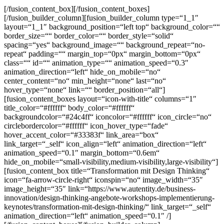
[/fusion_content_box][/fusion_content_boxes]
[/fusion_builder_column][fusion_builder_column type=“1_1″
layout=“1_1″ background_position=“left top“ background_color=““
border_size=““ border_color=““ border_style=“solid“
spacing=“yes“ background_image=““ background_repeat=“no-
repeat“ padding=““ margin_top=“0px“ margin_bottom=“0px“
class=““ id=““ animation_type=““ animation_speed=“0.3″
animation_direction=“left“ hide_on_mobile=“no“
center_content=“no“ min_height=“none“ last=“no“
hover_type=“none“ link=““ border_position=“all“]
[fusion_content_boxes layout=“icon-with-title“ columns=“1″
title_color=“#ffffff“ body_color=“#ffffff“
backgroundcolor=“#24c4ff“ iconcolor=“#ffffff“ icon_circle=“no“
circlebordercolor=“#ffffff“ icon_hover_type=“fade“
hover_accent_color=“#33383f“ link_area=“box“
link_target=“_self“ icon_align=“left“ animation_direction=“left“
animation_speed=“0.1″ margin_bottom=“0.6em“
hide_on_mobile=“small-visibility,medium-visibility,large-visibility“]
[fusion_content_box title=“Transformation mit Design Thinking“
icon=“fa-arrow-circle-right“ iconspin=“no“ image_width=“35″
image_height=“35″ link=“https://www.autentity.de/business-
innovation/design-thinking-angebote-workshops-implementierung-
keynotes/transformation-mit-design-thinking/“ link_target=“_self“
animation_direction=“left“ animation_speed=“0.1″ /]