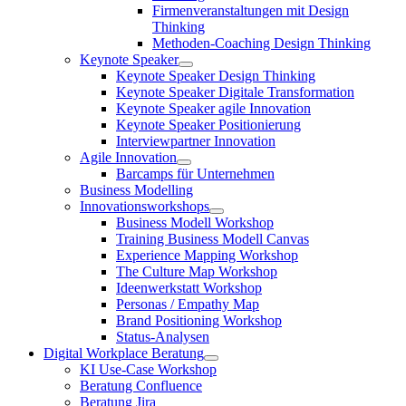
Firmenveranstaltungen mit Design
Thinking
Methoden-Coaching Design Thinking
Keynote Speaker
Keynote Speaker Design Thinking
Keynote Speaker Digitale Transformation
Keynote Speaker agile Innovation
Keynote Speaker Positionierung
Interviewpartner Innovation
Agile Innovation
Barcamps für Unternehmen
Business Modelling
Innovationsworkshops
Business Modell Workshop
Training Business Modell Canvas
Experience Mapping Workshop
The Culture Map Workshop
Ideenwerkstatt Workshop
Personas / Empathy Map
Brand Positioning Workshop
Status-Analysen
Digital Workplace Beratung
KI Use-Case Workshop
Beratung Confluence
Beratung Jira