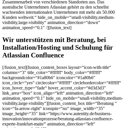
Zusammenarbeit von verschiedenen Standorten aus. Das
australische Unternehmen Atlassian gehört zu den schnellst
wachsenden internationalen Unternehmen mit mehr als 50.000
Kunden weltweit.“ hide_on_mobile=“small-visibility,medium-
visibility,large-visibility“ animation_direction=“down“
animation_speed=“0.1″ /][fusion_text]
Wir unterstützen mit Beratung, bei
Installation/Hosting und Schulung für
Atlassian Confluence
[/fusion_text][fusion_content_boxes layout=“icon-with-title“
columns=“3″ title_color=“#ffffff“ body_color=“#ffffff“
backgroundcolor=“#1a80b6″ iconcolor=“#1a80b6″
icon_circle=“yes“ circlecolor=“#ffffff“ circlebordercolor=“#ffffff“
icon_hover_type=“fade“ hover_accent_color=“#d3d3d3″
link_area=“box“ icon_align=“left“ animation_direction=“left“
animation_speed=“0.1″ hide_on_mobile=“small-visibility,medium-
visibility,large-visibility“][fusion_content_box title=“Beratung “
icon=“fa-arrow-right“ iconspin=“no“ image_width=“35″
image_height=“35″ link=“https://www.autentity.de/business-
innovation/innovationprozesse/beratung-atlassian-confluence-
experte-frankfurt-main/“ animation_direction=“left“