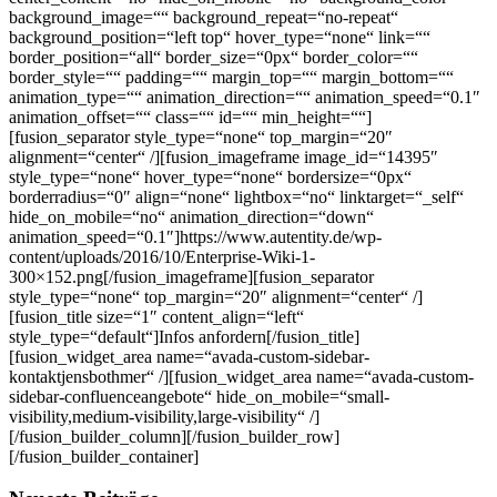
background_image=““ background_repeat=“no-repeat“
background_position=“left top“ hover_type=“none“ link=““
border_position=“all“ border_size=“0px“ border_color=““
border_style=““ padding=““ margin_top=““ margin_bottom=““
animation_type=““ animation_direction=““ animation_speed=“0.1″
animation_offset=““ class=““ id=““ min_height=““]
[fusion_separator style_type=“none“ top_margin=“20″
alignment=“center“ /][fusion_imageframe image_id=“14395″
style_type=“none“ hover_type=“none“ bordersize=“0px“
borderradius=“0″ align=“none“ lightbox=“no“ linktarget=“_self“
hide_on_mobile=“no“ animation_direction=“down“
animation_speed=“0.1″]https://www.autentity.de/wp-
content/uploads/2016/10/Enterprise-Wiki-1-
300×152.png[/fusion_imageframe][fusion_separator
style_type=“none“ top_margin=“20″ alignment=“center“ /]
[fusion_title size=“1″ content_align=“left“
style_type=“default“]Infos anfordern[/fusion_title]
[fusion_widget_area name=“avada-custom-sidebar-
kontaktjensbothmer“ /][fusion_widget_area name=“avada-custom-
sidebar-confluenceangebote“ hide_on_mobile=“small-
visibility,medium-visibility,large-visibility“ /]
[/fusion_builder_column][/fusion_builder_row]
[/fusion_builder_container]