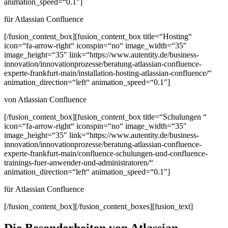
animation_speed=“0.1″]
für Atlassian Confluence
[/fusion_content_box][fusion_content_box title=“Hosting“
icon=“fa-arrow-right“ iconspin=“no“ image_width=“35″
image_height=“35″ link=“https://www.autentity.de/business-
innovation/innovationprozesse/beratung-atlassian-confluence-
experte-frankfurt-main/installation-hosting-atlassian-confluence/“
animation_direction=“left“ animation_speed=“0.1″]
von Atlassian Confluence
[/fusion_content_box][fusion_content_box title=“Schulungen “
icon=“fa-arrow-right“ iconspin=“no“ image_width=“35″
image_height=“35″ link=“https://www.autentity.de/business-
innovation/innovationprozesse/beratung-atlassian-confluence-
experte-frankfurt-main/confluence-schulungen-und-confluence-
trainings-fuer-anwender-und-administratoren/“
animation_direction=“left“ animation_speed=“0.1″]
für Atlassian Confluence
[/fusion_content_box][/fusion_content_boxes][fusion_text]
Die Besonderheiten von Atlassian