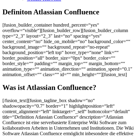
Definiton Atlassian Confluence
[fusion_builder_container hundred_percent=“yes“
overflow=“visible“][fusion_builder_row][fusion_builder_column
type=“2_3″ layout=“2_3″ last=“no“ spacing=“yes“
center_content=“no“ hide_on_mobile=“no“ background_color=““
background_image=““ background_repeat=“no-repeat“
background_position=“left top“ hover_type=“none“ link=““
border_position=“all“ border_size=“0px“ border_color=““
border_style=““ padding=““ margin_top=““ margin_bottom=““
animation_type=““ animation_direction=““ animation_speed=“0.1″
animation_offset=““ class=““ id=““ min_height=““][fusion_text]
Was ist Atlassian Confluence?
[/fusion_text][fusion_tagline_box shadow=“no“
shadowopacity=“0.7″ border=“1″ highlightposition=“left“
content_alignment=“left“ linktarget=“_self“ buttoncolor=“default“
title=“Definition Atlassian Confluence“ description=“Atlassian
Confluence ist eine serverbasierte Enterprise Wiki Software zum
kollaborativen Arbeiten in Unternehmen und Institutionen. Die Wiki
Software Atlassian Confluence ermöglicht inbesondere die effektive