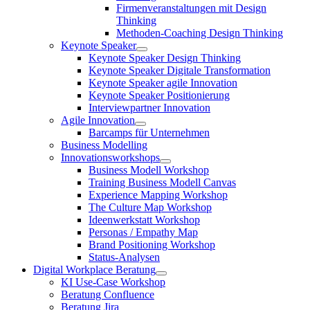
Firmenveranstaltungen mit Design
Thinking
Methoden-Coaching Design Thinking
Keynote Speaker
Keynote Speaker Design Thinking
Keynote Speaker Digitale Transformation
Keynote Speaker agile Innovation
Keynote Speaker Positionierung
Interviewpartner Innovation
Agile Innovation
Barcamps für Unternehmen
Business Modelling
Innovationsworkshops
Business Modell Workshop
Training Business Modell Canvas
Experience Mapping Workshop
The Culture Map Workshop
Ideenwerkstatt Workshop
Personas / Empathy Map
Brand Positioning Workshop
Status-Analysen
Digital Workplace Beratung
KI Use-Case Workshop
Beratung Confluence
Beratung Jira